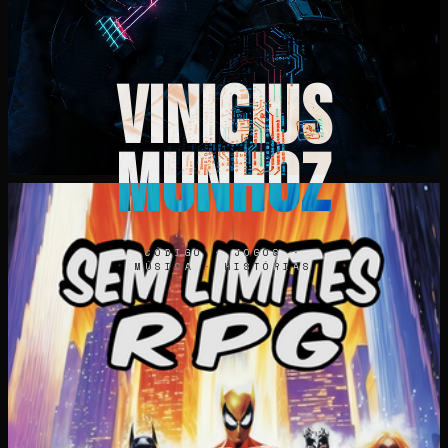
VINICIUS
MUNHOZ
CÓDIGO · JOGOS ·
MÚSICA · HISTÓRIAS